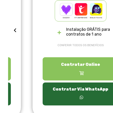
ra
Instalação GRÁTIS para
contratos de 1 ano
CONFERIR TODOS OS BENEFÍCIOS
Contratar Online
p
Contratar Via WhatsApp