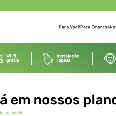
Para Você
Para Empresa
No
tá em nossos plan
do pra você!