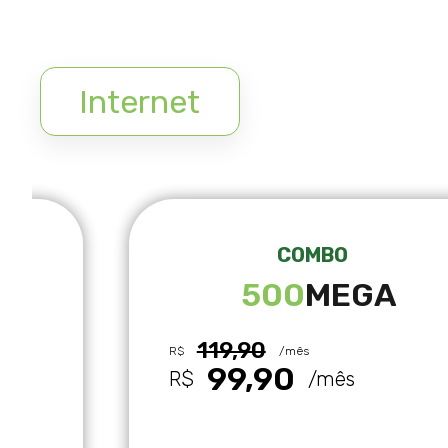
Internet
COMBO
500
MEGA
119,90
R$
/mês
99,90
R$
/mês