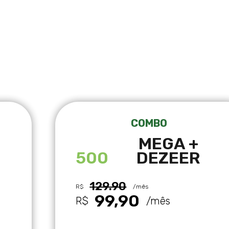
COMBO
MEGA +
500
DEZEER
129.90
R$
/mês
99,90
R$
/mês